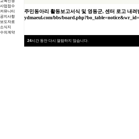
교육신청
사업접수
주민동아리 활동보고서식 및 영동군, 센터 로고 내려
커뮤니티
공지사항
ydmaeul.com/bbs/board.php?bo_table=notice&wr_id
보도자료
소식지
수의계약
24
시간 동안 다시 열람하지 않습니다.