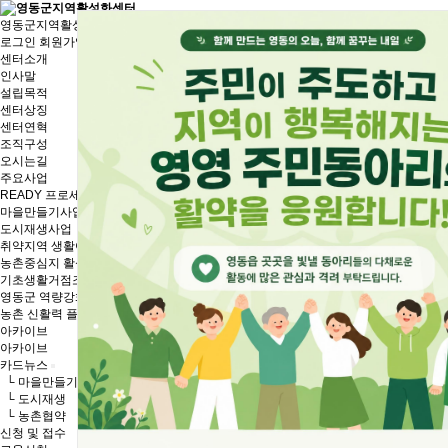
영동군지역활성화센터
로그인
회원가입
센터소개
인사말
설립목적
센터상징
센터연혁
조직구성
오시는길
주요사업
READY 프로세스
마을만들기사업
도시재생사업
취약지역 생활여건 개조사업
농촌중심지 활성화사업
기초생활거점조성사업
영동군 역량강화사업
농촌 신활력 플러스사업
아카이브
아카이브
카드뉴스
└ 마을만들기
└ 도시재생
└ 농촌협약
신청 및 접수