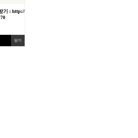
받기 :
http://
=70
닫기