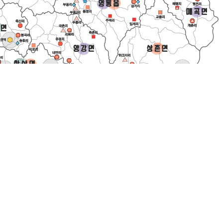
매곡면
심천면
용화면
추풍령면