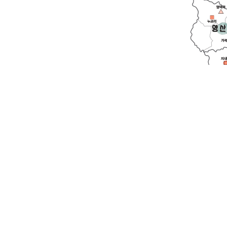
영동읍
전체
양산면
용산면