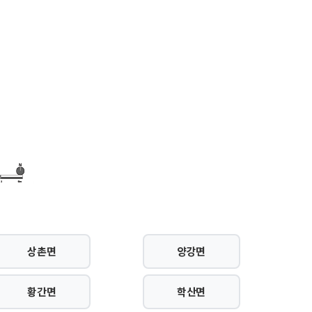
상촌면
양강면
황간면
학산면