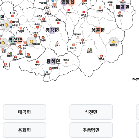
매곡면
심천면
용화면
추풍령면