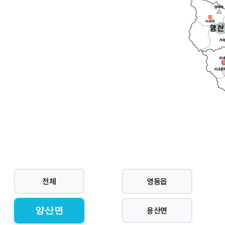
전체
영동읍
열린 분류
용산면
양산면