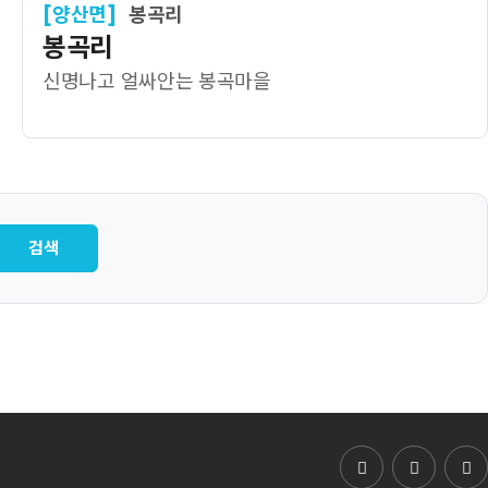
[양산면]
봉곡리
봉곡리
신명나고 얼싸안는 봉곡마을