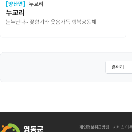
[양산면]
누교리
누교리
눈누난나~ 꽃향기와 웃음가득 행복공동체
ㆍ
개인정보취급방침
서비스 이