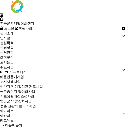
영동군지역활성화센터
로그인
회원가입
센터소개
인사말
설립목적
센터상징
센터연혁
조직구성
오시는길
주요사업
READY 프로세스
마을만들기사업
도시재생사업
취약지역 생활여건 개조사업
농촌중심지 활성화사업
기초생활거점조성사업
영동군 역량강화사업
농촌 신활력 플러스사업
아카이브
아카이브
카드뉴스
└ 마을만들기