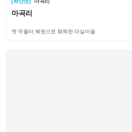
[학산면]
마곡리
마곡리
옛 우물터 복원으로 화목한 마실마을