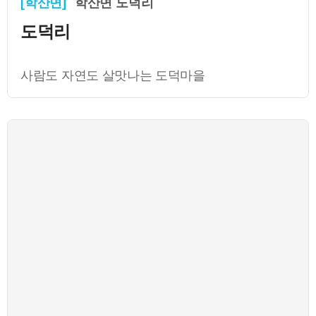
[학산면]
학산면 도덕리
도덕리
사람도 자연도 살맛나는 도덕마을