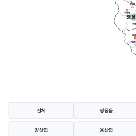
전체
영동읍
양산면
용산면