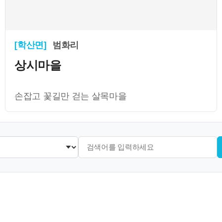
[학산면]
범화리
상시마을
손잡고 꽃길만 걷는 살목마을