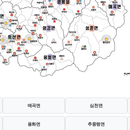
매곡면
심천면
용화면
추풍령면