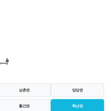
상촌면
양강면
황간면
학산면