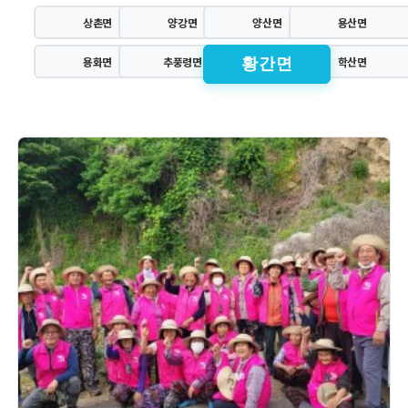
상촌면
양강면
양산면
용산면
열린 분류
용화면
추풍령면
학산면
황간면