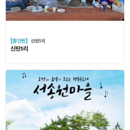
[황간면]
신탄1리
신탄1리