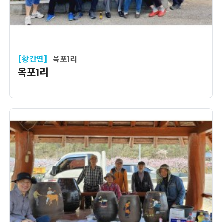
[황간면]
옥포1리
옥포1리