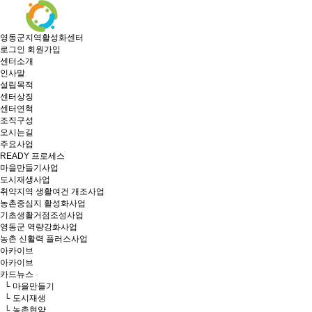
영동군지역활성화센터
로그인
회원가입
센터소개
인사말
설립목적
센터상징
센터연혁
조직구성
오시는길
주요사업
READY 프로세스
마을만들기사업
도시재생사업
취약지역 생활여건 개조사업
농촌중심지 활성화사업
기초생활거점조성사업
영동군 역량강화사업
농촌 신활력 플러스사업
아카이브
아카이브
카드뉴스
└ 마을만들기
└ 도시재생
└ 농촌협약