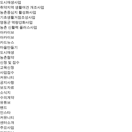
도시재생사업
취약지역 생활여건 개조사업
농촌중심지 활성화사업
기초생활거점조성사업
영동군 역량강화사업
농촌 신활력 플러스사업
아카이브
아카이브
카드뉴스
마을만들기
도시재생
농촌협약
신청 및 접수
교육신청
사업접수
커뮤니티
공지사항
보도자료
소식지
수의계약
유튜브
밴드
인스타
커뮤니티
센터소개
주요사업