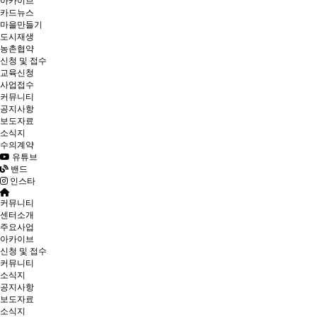
아카이브
카드뉴스
마을만들기
도시재생
농촌협약
신청 및 접수
교육신청
사업접수
커뮤니티
공지사항
보도자료
소식지
수의계약
유튜브
밴드
인스타
커뮤니티
센터소개
주요사업
아카이브
신청 및 접수
커뮤니티
소식지
공지사항
보도자료
소식지