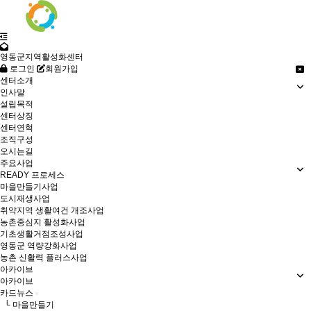
영동군지역활성화센터
로그인
회원가입
센터소개
인사말
설립목적
센터상징
센터연혁
조직구성
오시는길
주요사업
READY 프로세스
마을만들기사업
도시재생사업
취약지역 생활여건 개조사업
농촌중심지 활성화사업
기초생활거점조성사업
영동군 역량강화사업
농촌 신활력 플러스사업
아카이브
아카이브
카드뉴스
└ 마을만들기