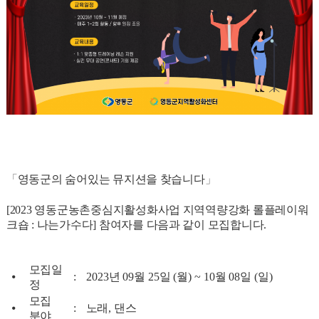
「
」
영동군의 숨어있는 뮤지션을 찾습니다
[2023 영동군농촌중심지활성화사업 지역역량강화 롤플레이워
크숍 : 나는가수다] 참여자를 다음과 같이 모집합니다.
모집일
⦁
:
2023
년
09
월
25
일
(
월
) ~ 10
월
08
일
(
일
)
정
모집
⦁
:
노래
,
댄스
분야