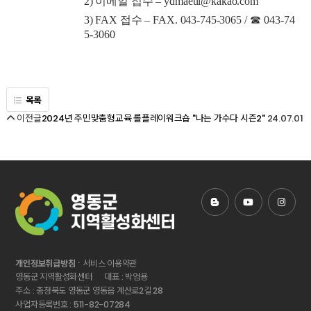
2)
이메일 접수
–
ydmaeul@kakao.com
3) FAX
접수
–
FAX. 043-745-3065 /
☎
043-74
5-3060
목록
이전글
24.07.01
2024년 주민맞춤형교육 롤플레이워크숍 "나는 가수다 시즌2"
ㆍ
개인정보취급방침
서비스 이용약관
영동군 지역활성화센터
대표 : 박엄용
주소 : 충청북도 영동군 영동읍 계산로2길 28
사업자등록번호 : 511-82-07284