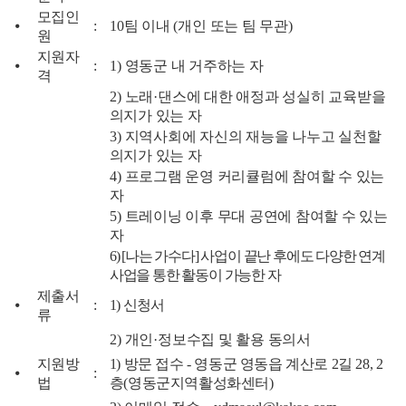
모집인
⦁
:
10
팀 이내
(
개인 또는 팀 무관
)
원
지원자
⦁
:
1)
영동군 내 거주하는 자
격
2)
노래
·
댄스에 대한 애정과 성실히 교육받을
의지가 있는 자
3)
지역사회에 자신의 재능을 나누고 실천할
의지가 있는 자
4)
프로그램 운영 커리큘럼에 참여할 수 있는
자
5)
트레이닝 이후 무대 공연에 참여할 수 있는
자
6) [
나는 가수다
]
사업이 끝난 후에도 다양한 연계
사업을 통한 활동이 가능한 자
제출서
⦁
:
1)
신청서
류
2)
개인
·
정보수집 및 활용 동의서
지원방
1)
방문 접수
-
영동군 영동읍 계산로
2
길
28, 2
⦁
:
법
층
(
영동군지역활성화센터
)